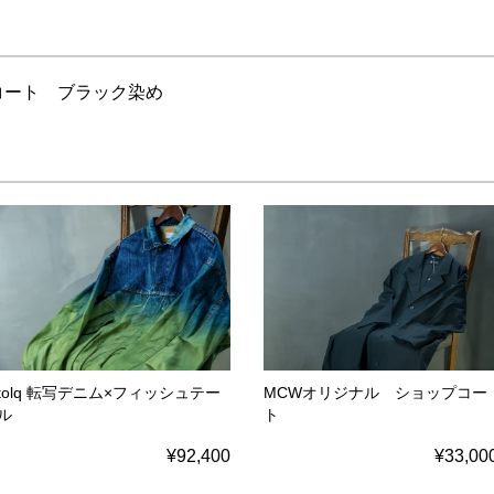
クコート ブラック染め
tolq 転写デニム×フィッシュテー
MCWオリジナル ショップコー
ル
ト
¥92,400
¥33,00