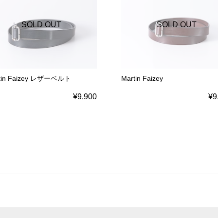
SOLD OUT
SOLD OUT
tin Faizey レザーベルト
Martin Faizey
¥9,900
¥9