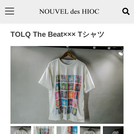
TOLQ The Beat××× Tシャツ