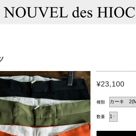
ツ
¥23,100
種類
数量