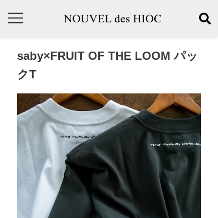
saby×FRUIT OF THE LOOM パッ
クT