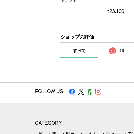
ャケット
¥23,100
ショップの評価
すべて
19
FOLLOW US
CATEGORY
靴
鞄
財布
ベルト
シャツ
T