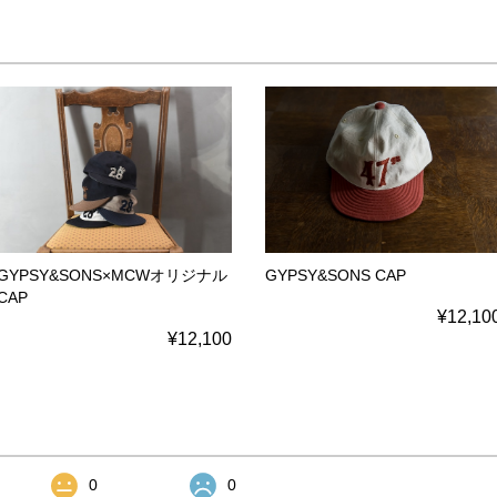
GYPSY&SONS×MCWオリジナル
GYPSY&SONS CAP
CAP
¥12,10
¥12,100
0
0