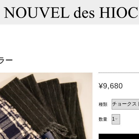
フラー
¥9,680
種類
数量