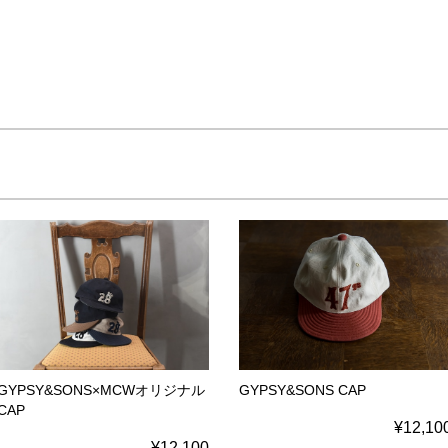
GYPSY&SONS×MCWオリジナル
GYPSY&SONS CAP
CAP
¥12,10
¥12,100